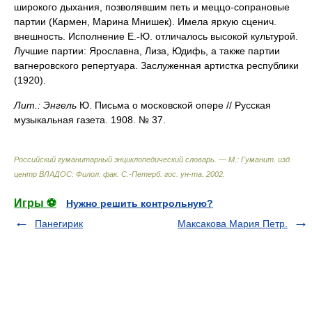
широкого дыхания, позволявшим петь и меццо-сопрановые
партии (Кармен, Марина Мнишек). Имела яркую сценич.
внешность. Исполнение Е.-Ю. отличалось высокой культурой.
Лучшие партии: Ярославна, Лиза, Юдифь, а также партии
вагнеровского репертуара. Заслуженная артистка республики
(1920).
Лит.:
Энгель
Ю. Письма о московской опере // Русская
музыкальная газета. 1908. № 37.
Российский гуманитарный энциклопедический словарь. — М.: Гуманит. изд.
центр ВЛАДОС: Филол. фак. С.-Петерб. гос. ун-та
.
2002
.
Игры ⚽
Нужно решить контрольную?
Панегирик
Максакова Мария Петр.