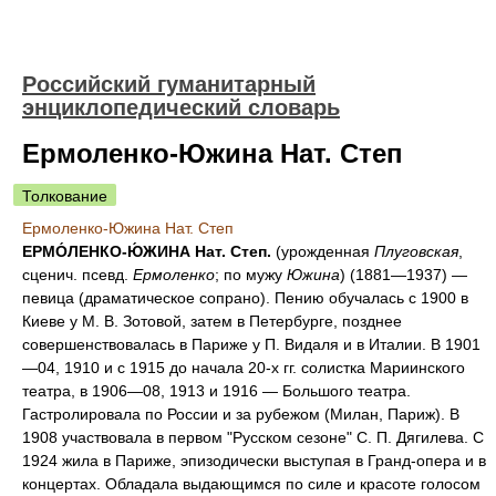
Российский гуманитарный
энциклопедический словарь
Ермоленко-Южина Нат. Степ
Толкование
Ермоленко-Южина Нат. Степ
ЕРМО́ЛЕНКО-Ю́ЖИНА Нат. Степ.
(урожденная
Плуговская
,
сценич. псевд.
Ермоленко
; по мужу
Южина
) (1881—1937) —
певица (драматическое сопрано). Пению обучалась с 1900 в
Киеве у М. В. Зотовой, затем в Петербурге, позднее
совершенствовалась в Париже у П. Видаля и в Италии. В 1901
—04, 1910 и с 1915 до начала 20-х гг. солистка Мариинского
театра, в 1906—08, 1913 и 1916 — Большого театра.
Гастролировала по России и за рубежом (Милан, Париж). В
1908 участвовала в первом "Русском сезоне" С. П. Дягилева. С
1924 жила в Париже, эпизодически выступая в Гранд-опера и в
концертах. Обладала выдающимся по силе и красоте голосом